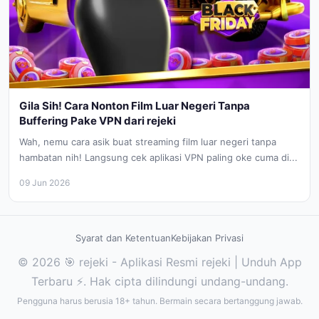
Gila Sih! Cara Nonton Film Luar Negeri Tanpa
Buffering Pake VPN dari rejeki
Wah, nemu cara asik buat streaming film luar negeri tanpa
hambatan nih! Langsung cek aplikasi VPN paling oke cuma di...
09 Jun 2026
Syarat dan Ketentuan
Kebijakan Privasi
© 2026 🎯 rejeki - Aplikasi Resmi rejeki | Unduh App
Terbaru ⚡. Hak cipta dilindungi undang-undang.
Pengguna harus berusia 18+ tahun. Bermain secara bertanggung jawab.